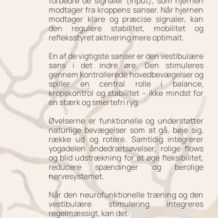
forbedre de signaler (input), som hjernen
modtager fra kroppens sanser. Når hjernen
modtager klare og præcise signaler, kan
den regulere stabilitet, mobilitet og
refleksstyret aktivering mere optimalt.
En af de vigtigste sanser er den vestibulære
sans i det indre øre. Den stimuleres
gennem kontrollerede hovedbevægelser og
spiller en central rolle i balance,
kropskontrol og stabilitet – ikke mindst for
en stærk og smertefri ryg.
Øvelserne er funktionelle og understøtter
naturlige bevægelser som at gå, bøje sig,
række ud og rotere. Samtidig integrerer
yogadelen åndedrætsøvelser, rolige flows
og blid udstrækning for at øge fleksibilitet,
reducere spændinger og berolige
nervesystemet.
Når den neurofunktionelle træning og den
vestibulære stimulering integreres
regelmæssigt, kan det: