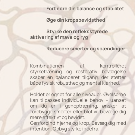
Forbedre din balance og stabilitet
Øge din kropsbevidsthed
Styrke den refleksstyrede
aktivering af mave og ryg
Reducere smerter og spændinger
Kombinationen af kontrolleret
styrketræning og restorativ bevægelse
skaber en balanceret tilgang, der støtter
både fysisk robusthed og mental klarhed.
Holdet er egnet for alle niveauer. Øvelserne
kan tilpasses individuelle behov – uanset
om du er i genoptræning, ønsker at
forebygge smerter eller blot vil bevæge dig
mere effektivt og bevidst.
Genforbind hjerne og krop. Bevæg dig med
intention. Opbyg styrke indefra.