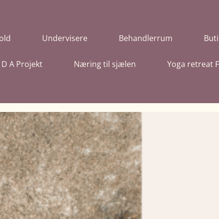
old
Undervisere
Behandlerrum
Buti
I D A Projekt
Næring til sjælen
Yoga retreat