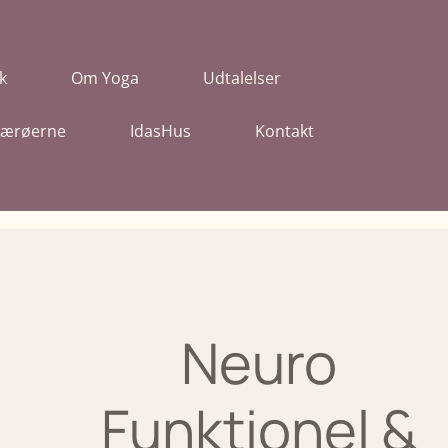
k
Om Yoga
Udtalelser
 Færøerne
IdasHus
Kontakt
Neuro
Funktionel &