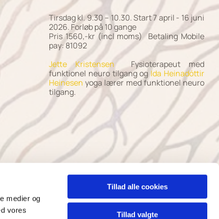
Tirsdag kl. 9.30 – 10.30. Start 7 april - 16 juni
2026.
Forløb på 10 gange
Pris 1560,-kr (incl moms) Betaling Mobile
pay: 81092
Jette Kristensen
Fysioterapeut med
funktionel neuro tilgang og
Ida Heinadóttir
Heinesen
yoga lærer med funktionel neuro
tilgang.
Tillad alle cookies
ale medier og
Kontakt
ed vores
Tillad valgte