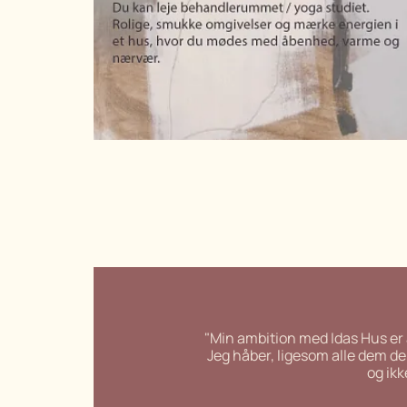
dapibus aliquet. Integer interdum
nibh ac faucibus sollicitudin.
"Min ambition med Idas Hus er at 
Jeg håber, ligesom alle dem der
og
ik