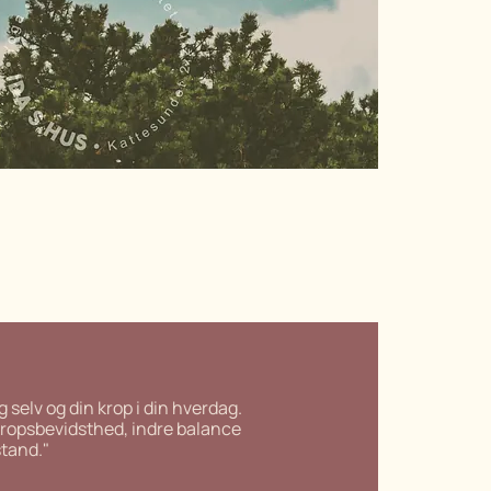
Lea Lundsby Lake
ig selv og din krop i din hverdag.
t kropsbevidsthed, indre balance
stand."