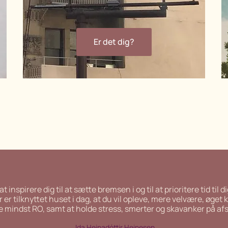
Er det dig?
inspirere dig til at sætte bremsen i og til at prioritere tid til d
 er tilknyttet huset i dag, at du vil opleve, mere velvære, øge
ke
mindst RO, samt at holde stress, smerter og skavanker på af
Ida Heinadóttir Heinesen