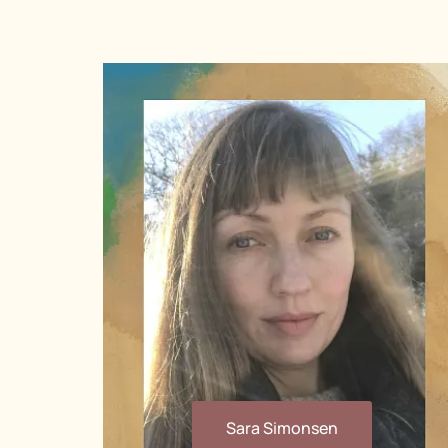
Skriv tekst her
Dark Subtitle
Dark Body Text - Nulla iaculis lorem in
dapibus aliquet. Integer interdum
nibh ac faucibus sollicitudin.
Sara Simonsen