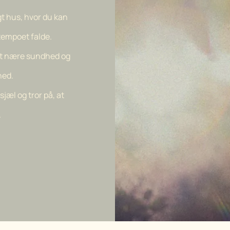
gt hus, hvor du kan
tempoet falde.
at nære sundhed og
ed.
 sjæl
og tror på,
at
.