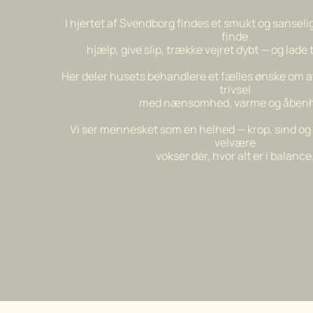
I hjertet af Svendborg findes et smukt og sanseli
finde
hjælp, give slip,
trække vejret dybt — og lade 
Her deler husets behandlere et fælles ønske om 
trivsel
med
nænsomhed, varme og åbenh
Vi ser mennesket som en helhed — krop, sind og
velvære
vokser dér, hvor alt er i balance