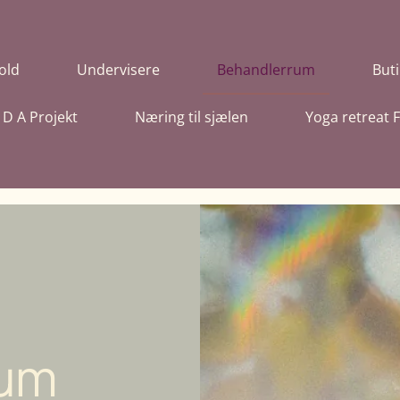
old
Undervisere
Behandlerrum
Buti
I D A Projekt
Næring til sjælen
Yoga retreat
rum