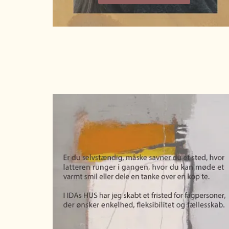
Skriv tekst her
Dark Subtitle
Dark Body Text - Nulla iaculis lorem in