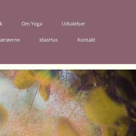
k
Om Yoga
Udtalelser
 Færøerne
IdasHus
Kontakt