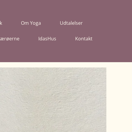
k
Om Yoga
Udtalelser
 Færøerne
IdasHus
Kontakt