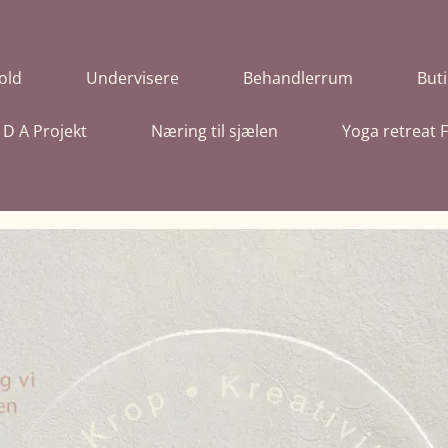
old
Undervisere
Behandlerrum
Buti
I D A Projekt
Næring til sjælen
Yoga retreat