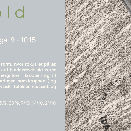
 l d
ga 9 - 10.15
 form, hvor fokus er på at
k af bindevævet aktiverer
ergiflow i kroppen og til
keringer, som kroppen ( og
fysisk, følelsesmæssigt og
3/9, 30/9, 7/10, 14/10, 21/10