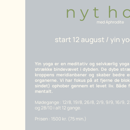
n y t h o
med Aphrodite
start 12 august / yin yo
Yin yoga er en meditativ og selvkærlig yoga
strække bindevævet i dybden. De dybe stræ
kroppens meridianbaner og skaber bedre en
organerne. Vi har fokus på at fjerne de blo
sindet) ophober gennem et levet liv. Både 
mentalt.
12/8, 19/8, 26/8, 2/9, 9/9, 16/9, 2
Mødegange :
og 28/10 i alt 12 gange.
Prisen : 1500 kr. (75 min.)