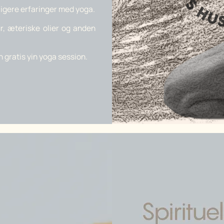
dligere erfaringer med yoga.
r, æteriske olier og anden
 en gratis yin yoga session.