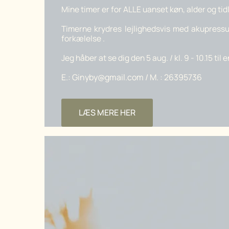
Mine timer er for ALLE uanset køn, alder og ti
Timerne krydres lejlighedsvis med akupressu
forkælelse .
Jeg håber at se dig den 5 aug. / kl. 9 - 10.15 til
E.: Ginyby@gmail.com / M. : 26395736
LÆS MERE HER